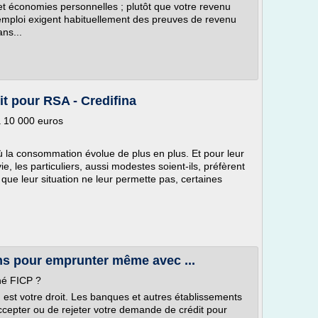
 et économies personnelles ; plutôt que votre revenu
emploi exigent habituellement des preuves de revenu
ns...
t pour RSA - Credifina
'à 10 000 euros
ù la consommation évolue de plus en plus. Et pour leur
e, les particuliers, aussi modestes soient-ils, préfèrent
 que leur situation ne leur permette pas, certaines
ions pour emprunter même avec ...
hé FICP ?
est votre droit. Les banques et autres établissements
accepter ou de rejeter votre demande de crédit pour