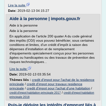
Lire la suite
Date:
2019-02-13 04:15:27
Aide à la personne | impots.gouv.fr
Aide à la personne
Aide à la personne
En application de l'article 200 quater A du code général
des impôts (CGI) vous pouvez bénéficier, sous certaines
conditions et limites, d'un crédit d'impôt à raison des
dépenses d'installation et de remplacement
d'équipements spécialement conçus pour les personnes
âgées ou handicapées ou des travaux de prévention des
risques technologiques...
Lire la suite
Date:
2019-02-13 03:35:54
Thèmes liés :
credit d'impot pour l'achat de la residence
principale
/
credit d'impot pour travaux residence
principale
/
credit d'impot pour l'achat d'une habitation
/
/
credit d'impot habitation principale 2017
credit d'impot habitation
principale 2018
Puis-je déduire les intérêts d'emprunt liés à