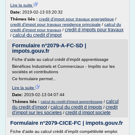
Lire la suite
Date:
2019-02-13 03:20:32
Thèmes liés :
credit d'impot pour travaux energetique
/
credit d'impot pour travaux residence principale
/
calcul du
credit d impots pour travaux
credit d'impot pour travaux
/
calcul du credit d'impot
/
Formulaire n°2079-A-FC-SD |
impots.gouv.fr
Fiche d'aide au calcul crédit d'impôt apprentissage
Bénéfices Industriels et Commerciaux - Impôts sur les
sociétés et contributions
Ce formulaire permet...
Lire la suite
Date:
2019-02-13 04:07:44
calcul
Thèmes liés :
/
calcul du credit d'impot apprentissage
du credit d'impot
calcul du credit d impots
credit
/
/
d'impot sur les societes
credit d impot societe
/
Formulaire n°2079-CICE-FC | impots.gouv.fr
Fiche d'aide au calcul crédit d'impôt compétitivité emploi