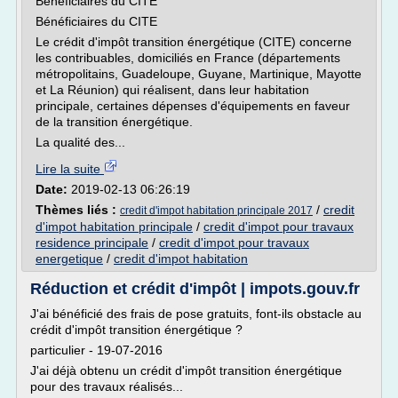
Bénéficiaires du CITE
Bénéficiaires du CITE
Le crédit d'impôt transition énergétique (CITE) concerne
les contribuables, domiciliés en France (départements
métropolitains, Guadeloupe, Guyane, Martinique, Mayotte
et La Réunion) qui réalisent, dans leur habitation
principale, certaines dépenses d'équipements en faveur
de la transition énergétique.
La qualité des...
Lire la suite
Date:
2019-02-13 06:26:19
Thèmes liés :
/
credit
credit d'impot habitation principale 2017
d'impot habitation principale
/
credit d'impot pour travaux
residence principale
/
credit d'impot pour travaux
energetique
/
credit d'impot habitation
Réduction et crédit d'impôt | impots.gouv.fr
J'ai bénéficié des frais de pose gratuits, font-ils obstacle au
crédit d'impôt transition énergétique ?
particulier - 19-07-2016
J'ai déjà obtenu un crédit d'impôt transition énergétique
pour des travaux réalisés...