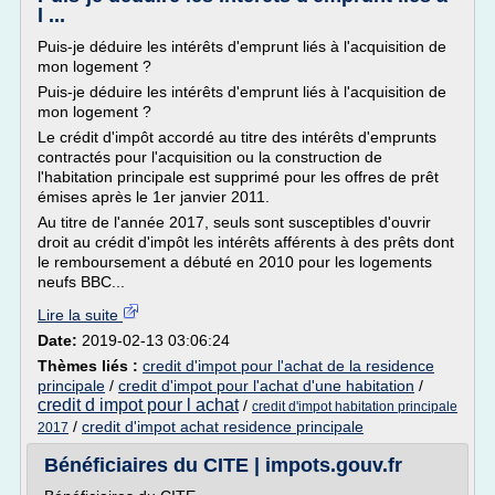
l ...
Puis-je déduire les intérêts d'emprunt liés à l'acquisition de
mon logement ?
Puis-je déduire les intérêts d'emprunt liés à l'acquisition de
mon logement ?
Le crédit d'impôt accordé au titre des intérêts d'emprunts
contractés pour l'acquisition ou la construction de
l'habitation principale est supprimé pour les offres de prêt
émises après le 1er janvier 2011.
Au titre de l'année 2017, seuls sont susceptibles d'ouvrir
droit au crédit d'impôt les intérêts afférents à des prêts dont
le remboursement a débuté en 2010 pour les logements
neufs BBC...
Lire la suite
Date:
2019-02-13 03:06:24
Thèmes liés :
credit d'impot pour l'achat de la residence
principale
/
credit d'impot pour l'achat d'une habitation
/
credit d impot pour l achat
/
credit d'impot habitation principale
/
credit d'impot achat residence principale
2017
Bénéficiaires du CITE | impots.gouv.fr