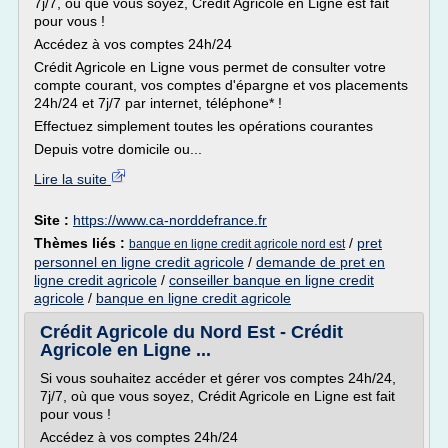
7j/7, où que vous soyez, Crédit Agricole en Ligne est fait
pour vous !
Accédez à vos comptes 24h/24
Crédit Agricole en Ligne vous permet de consulter votre
compte courant, vos comptes d'épargne et vos placements
24h/24 et 7j/7 par internet, téléphone* !
Effectuez simplement toutes les opérations courantes
Depuis votre domicile ou...
Lire la suite
Site :
https://www.ca-norddefrance.fr
Thèmes liés :
/
pret
banque en ligne credit agricole nord est
personnel en ligne credit agricole
/
demande de pret en
ligne credit agricole
/
conseiller banque en ligne credit
agricole
/
banque en ligne credit agricole
Crédit Agricole du Nord Est - Crédit
Agricole en Ligne ...
Si vous souhaitez accéder et gérer vos comptes 24h/24,
7j/7, où que vous soyez, Crédit Agricole en Ligne est fait
pour vous !
Accédez à vos comptes 24h/24