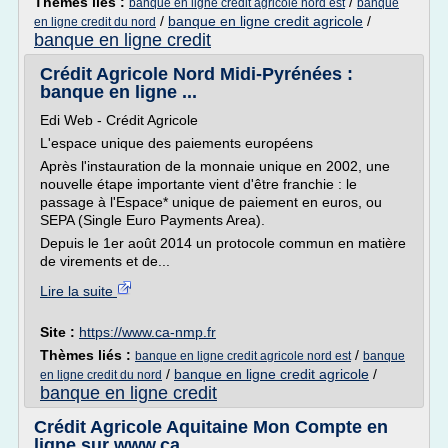
Thèmes liés :
/
banque en ligne credit agricole nord est
banque
/
banque en ligne credit agricole
/
en ligne credit du nord
banque en ligne credit
Crédit Agricole Nord Midi-Pyrénées :
banque en ligne ...
Edi Web - Crédit Agricole
L'espace unique des paiements européens
Après l'instauration de la monnaie unique en 2002, une
nouvelle étape importante vient d'être franchie : le
passage à l'Espace* unique de paiement en euros, ou
SEPA (Single Euro Payments Area).
Depuis le 1er août 2014 un protocole commun en matière
de virements et de...
Lire la suite
Site :
https://www.ca-nmp.fr
Thèmes liés :
/
banque en ligne credit agricole nord est
banque
/
banque en ligne credit agricole
/
en ligne credit du nord
banque en ligne credit
Crédit Agricole Aquitaine Mon Compte en
ligne sur www.ca ...