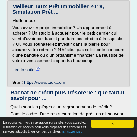
Meilleur Taux Prêt Immobilier 2019,
Simulation Prêt ...
Meilleurtaux
Vous avez un projet immobilier ? Un appartement à
acheter ? Un studio à acquérir pour le petit dernier qui
vient d'avoir son bac et part faire ses études à la capitale
? Ou vous souhaiteriez investir dans la pierre pour
assurer votre retraite ? N'hésitez pas solliciter le concours
d'une banque ou d'un organisme financier. La réussite de
votre investissement dépendra beaucoup...
Lire la suite
Site :
https://www.taux.com
Rachat de crédit plus trésorerie : que faut-il
savoir pour ...
Quels sont les pièges d'un regroupement de crédit ?
Dans le cadre d'une restructuration de prêt, on dit souvent
que le regroupement de la dette permet d'abaisser le taux
En poursuivant votre navigation sur ce site, vous acceptez
X
de remboursement de crédits. En effet, grâce à cette
l'utilisation de cookies pour vous proposer des contenus et
solution, les ménages surendettés ont l'occasion de partir
services adaptés à vos centres d'intérêts.
En savoir plus
sur une bonne base avec un taux plus attractif. Ils peuvent