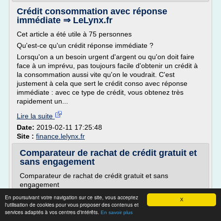
Crédit consommation avec réponse
immédiate ⇒ LeLynx.fr
Cet article a été utile à 75 personnes
Qu'est-ce qu'un crédit réponse immédiate ?
Lorsqu'on a un besoin urgent d'argent ou qu'on doit faire
face à un imprévu, pas toujours facile d'obtenir un crédit à
la consommation aussi vite qu'on le voudrait. C'est
justement à cela que sert le crédit conso avec réponse
immédiate : avec ce type de crédit, vous obtenez très
rapidement un...
Lire la suite
Date:
2019-02-11 17:25:48
Site :
finance.lelynx.fr
Comparateur de rachat de crédit gratuit et
sans engagement
Comparateur de rachat de crédit gratuit et sans
engagement
Définition du rachat de crédit propriétaire et locataire pour
En poursuivant votre navigation sur ce site, vous acceptez
X
l'utilisation de cookies pour vous proposer des contenus et
sortir du surendettement
services adaptés à vos centres d'intérêts.
En savoir plus
Le rachat de crédit est généralement divisé en 2 grandes