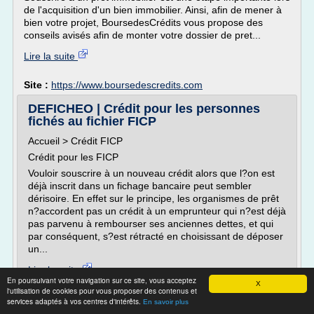
de l'acquisition d'un bien immobilier. Ainsi, afin de mener à
bien votre projet, BoursedesCrédits vous propose des
conseils avisés afin de monter votre dossier de pret...
Lire la suite
Site :
https://www.boursedescredits.com
DEFICHEO | Crédit pour les personnes
fichés au fichier FICP
Accueil > Crédit FICP
Crédit pour les FICP
Vouloir souscrire à un nouveau crédit alors que l?on est
déjà inscrit dans un fichage bancaire peut sembler
dérisoire. En effet sur le principe, les organismes de prêt
n?accordent pas un crédit à un emprunteur qui n?est déjà
pas parvenu à rembourser ses anciennes dettes, et qui
par conséquent, s?est rétracté en choisissant de déposer
un...
Lire la suite
En poursuivant votre navigation sur ce site, vous acceptez
X
l'utilisation de cookies pour vous proposer des contenus et
Site :
http://www.deficheo.fr
services adaptés à vos centres d'intérêts.
En savoir plus