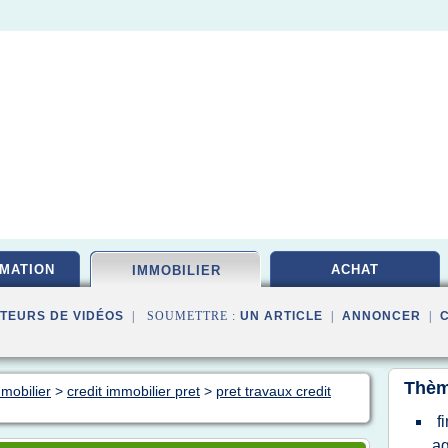
MATION
ACHAT
IMMOBILIER
TEURS DE VIDÉOS
| SOUMETTRE :
UN ARTICLE
|
ANNONCER
|
Thèm
mmobilier
>
credit immobilier pret
>
pret travaux credit
f
ag