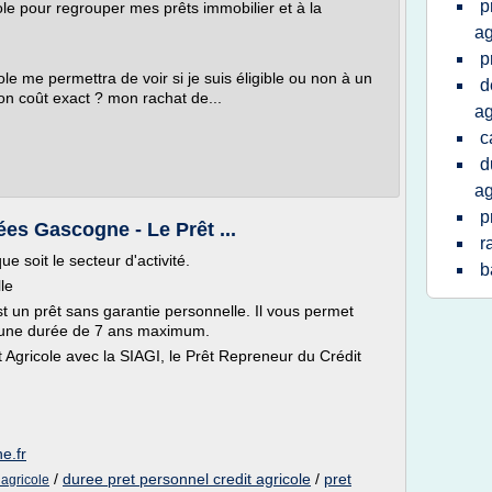
p
cole pour regrouper mes prêts immobilier et à la
ag
p
ole me permettra de voir si je suis éligible ou non à un
d
on coût exact ? mon rachat de...
ag
c
d
ag
p
es Gascogne - Le Prêt ...
r
e soit le secteur d'activité.
b
le
t un prêt sans garantie personnelle. Il vous permet
 une durée de 7 ans maximum.
t Agricole avec la SIAGI, le Prêt Repreneur du Crédit
e.fr
/
duree pret personnel credit agricole
/
pret
 agricole