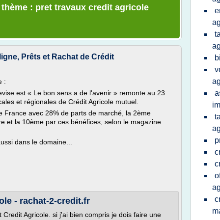
 thème : pret travaux credit agricole
e
ag
t
ag
ne, Prêts et Rachat de Crédit
b
v
ag
 :
devise est « Le bon sens a de l'avenir » remonte au 23
a
cales et régionales de Crédit Agricole mutuel.
im
 de France avec 28% de parts de marché, la 2ème
t
ire et la 10ème par ces bénéfices, selon le magazine
ag
p
ussi dans le domaine...
c
c
o
ag
c
le - rachat-2-credit.fr
m
 Credit Agricole. si j'ai bien compris je dois faire une