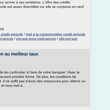
ur arriver à ses ambitions. L'offre des crédits
ole est assez diversifiée car elle se compose en neuf
org
credit agricole
/
pret a la consommation credit agricole
/
/
t agricole
pret auto jeune credit agricole
offre pret auto
on au meilleur taux
de les confronter à l'avis de votre banquier ! Avec le
 peuvent prendre forme. De plus, les conditions de
Il ne suffit pas d'avoir des ressources pour obtenir un
 et vous met à...