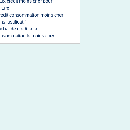
aux credit moins cher pour
iture
redit consommation moins cher
ns justificatif
achat de credit a la
nsommation le moins cher