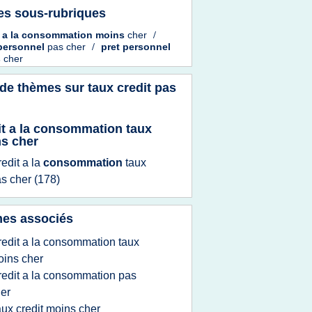
es sous-rubriques
t
a la
consommation moins
cher
/
 personnel
pas cher
/
pret personnel
s
cher
 de thèmes sur
taux credit pas
it a la consommation taux
s cher
redit
a la
consommation
taux
as cher
(178)
es associés
redit a la consommation taux
ins cher
redit a la consommation pas
er
aux credit moins cher