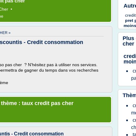
it pas cher
Autr
 Cher
•
credi
me
pret
moin
HER »
Plus
iscountis - Credit consommation
cher
cred
moin
o pas cher ? N'hésitez pas à utiliser nos services.
s permettra de gagner du temps dans vos recherches
c
p
thème
Thèm
 thème : taux credit pas cher
c
mo
c
ch
untis - Credit consommation
t