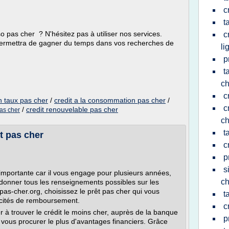
c
t
o pas cher ? N'hésitez pas à utiliser nos services.
c
 permettra de gagner du temps dans vos recherches de
li
p
t
ch
c
n taux pas cher
/
credit a la consommation pas cher
/
c
/
credit renouvelable pas cher
pas cher
ch
t
t pas cher
c
p
s
 importante car il vous engage pour plusieurs années,
ch
 donner tous les renseignements possibles sur les
-pas-cher.org, choisissez le prêt pas cher qui vous
t
acités de remboursement.
c
 à trouver le crédit le moins cher, auprès de la banque
p
 vous procurer le plus d'avantages financiers. Grâce