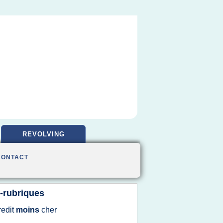
REVOLVING
CONTACT
-rubriques
redit
moins
cher