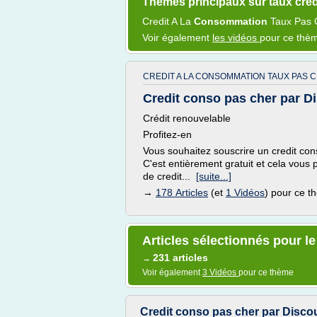
Thèmes principaux sur taux cred
Credit
A La
Consommation
Taux Pas
Voir également
les vidéos
pour ce thè
CREDIT A LA CONSOMMATION TAUX PAS C
Credit conso pas cher par D
Crédit renouvelable
Profitez-en
Vous souhaitez souscrire un credit cons
C'est entièrement gratuit et cela vou
de credit...
[suite...]
→
178 Articles
(et
1 Vidéos
) pour ce 
Articles sélectionnés pour le
231 articles
→
Voir également
3 Vidéos
pour ce thème
Credit conso pas cher par Disco