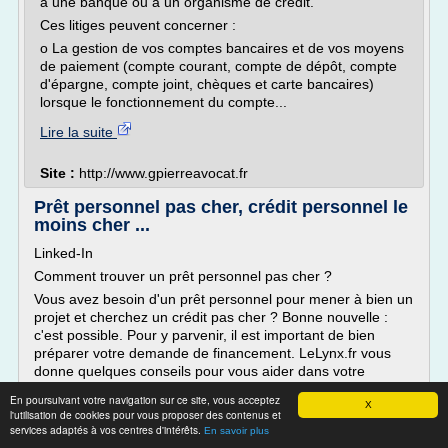
à une banque ou à un organisme de crédit.
Ces litiges peuvent concerner :
o La gestion de vos comptes bancaires et de vos moyens
de paiement (compte courant, compte de dépôt, compte
d'épargne, compte joint, chèques et carte bancaires)
lorsque le fonctionnement du compte...
Lire la suite
Site :
http://www.gpierreavocat.fr
Prêt personnel pas cher, crédit personnel le
moins cher ...
Linked-In
Comment trouver un prêt personnel pas cher ?
Vous avez besoin d'un prêt personnel pour mener à bien un
projet et cherchez un crédit pas cher ? Bonne nouvelle :
c'est possible. Pour y parvenir, il est important de bien
préparer votre demande de financement. LeLynx.fr vous
donne quelques conseils pour vous aider dans votre
recherche.
En poursuivant votre navigation sur ce site, vous acceptez
X
Simuler son prêt personnel
l'utilisation de cookies pour vous proposer des contenus et
services adaptés à vos centres d'intérêts.
En savoir plus
Avant de vous...