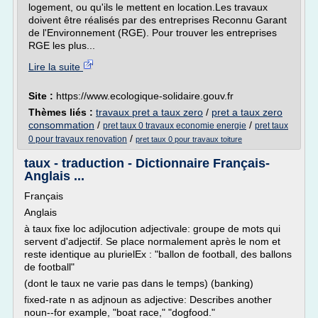
logement, ou qu'ils le mettent en location.Les travaux
doivent être réalisés par des entreprises Reconnu Garant
de l'Environnement (RGE). Pour trouver les entreprises
RGE les plus...
Lire la suite
Site :
https://www.ecologique-solidaire.gouv.fr
Thèmes liés :
travaux pret a taux zero
/
pret a taux zero
consommation
/
/
pret taux 0 travaux economie energie
pret taux
/
0 pour travaux renovation
pret taux 0 pour travaux toiture
taux - traduction - Dictionnaire Français-
Anglais ...
Français
Anglais
à taux fixe loc adjlocution adjectivale: groupe de mots qui
servent d'adjectif. Se place normalement après le nom et
reste identique au plurielEx : "ballon de football, des ballons
de football"
(dont le taux ne varie pas dans le temps) (banking)
fixed-rate n as adjnoun as adjective: Describes another
noun--for example, "boat race," "dogfood."