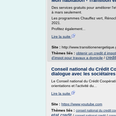
Mon habitation - Transition 
Des services gratuits pour améliorer l'e
à mars seulement.
Les programmes Chauffez vert, Rénocli
2021.
Profitez également...
Lire la suite
Site :
http://www.transitionenergetique
Thèmes liés :
obtenir un credit d impot
credi
d'impot pour travaux a domicile
/
Conseil national du Crédit Co
dialogue avec les sociétaires
Le Conseil national du Crédit Coopératif
orientations et l'activité du...
Lire la suite
Site :
https://www.youtube.com
Thèmes liés :
conseil national du credit co
etat credit
/
/
conseil national credit
conse