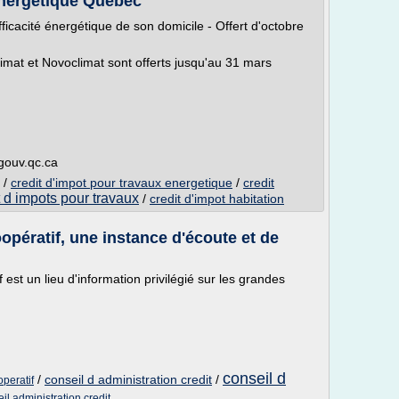
énergétique Québec
fficacité énergétique de son domicile - Offert d'octobre
mat et Novoclimat sont offerts jusqu'au 31 mars
.gouv.qc.ca
/
credit d'impot pour travaux energetique
/
credit
t d impots pour travaux
/
credit d'impot habitation
opératif, une instance d'écoute et de
 est un lieu d'information privilégié sur les grandes
conseil d
/
conseil d administration credit
/
operatif
il administration credit