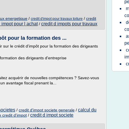
pe
m
c
aux energetique
/
/
credit
credit d'impot pour travaux toiture
d
d impot pour l achat
credit d impots pour travaux
/
c
a
pôt pour la formation des ...
pe
r sur le crédit d'impôt pour la formation des dirigeants
c
im
 formation des dirigeants d'entreprise
c
haitez acquérir de nouvelles compétences ? Savez-vous
un avantage fiscal prenant la...
societes
calcul du
/
credit d'impot societe generale
/
credit d impot societe
 credit d'impot
/