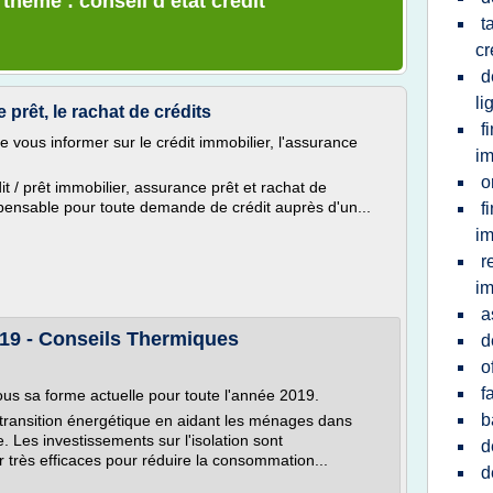
 thème : conseil d etat credit
t
cr
d
li
 prêt, le rachat de crédits
f
e vous informer sur le crédit immobilier, l'assurance
im
o
t / prêt immobilier, assurance prêt et rachat de
dispensable pour toute demande de crédit auprès d'un...
f
im
r
im
a
2019 - Conseils Thermiques
d
o
f
ous sa forme actuelle pour toute l'année 2019.
b
a transition énergétique en aidant les ménages dans
. Les investissements sur l'isolation sont
d
 très efficaces pour réduire la consommation...
d