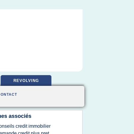
REVOLVING
CONTACT
es associés
onseils credit immobilier
emande credit plus pret