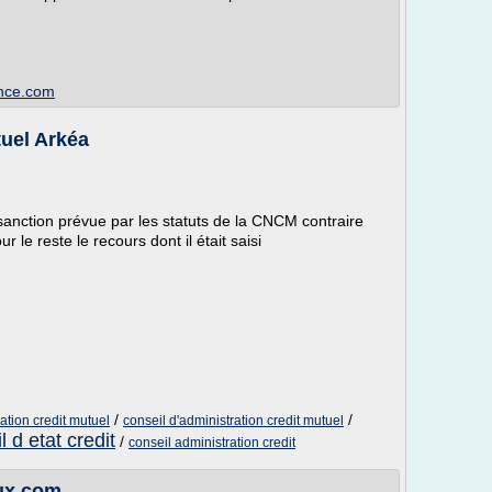
ance.com
tuel Arkéa
sanction prévue par les statuts de la CNCM contraire
r le reste le recours dont il était saisi
/
/
ation credit mutuel
conseil d'administration credit mutuel
l d etat credit
/
conseil administration credit
aux.com