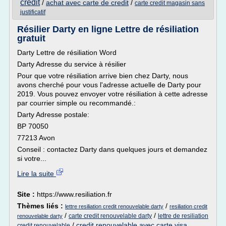
credit
/
achat avec carte de credit
/
carte credit magasin sans
justificatif
Résilier Darty en ligne Lettre de résiliation
gratuit
Darty Lettre de résiliation Word
Darty Adresse du service à résilier
Pour que votre résiliation arrive bien chez Darty, nous
avons cherché pour vous l'adresse actuelle de Darty pour
2019. Vous pouvez envoyer votre résiliation à cette adresse
par courrier simple ou recommandé.:
Darty Adresse postale:
BP 70050
77213 Avon
Conseil : contactez Darty dans quelques jours et demandez
si votre...
Lire la suite
Site :
https://www.resiliation.fr
Thèmes liés :
/
lettre resiliation credit renouvelable darty
resiliation credit
/
/
carte credit renouvelable darty
lettre de resiliation
renouvelable darty
/
credit renouvelable avec carte visa
credit renouvelable