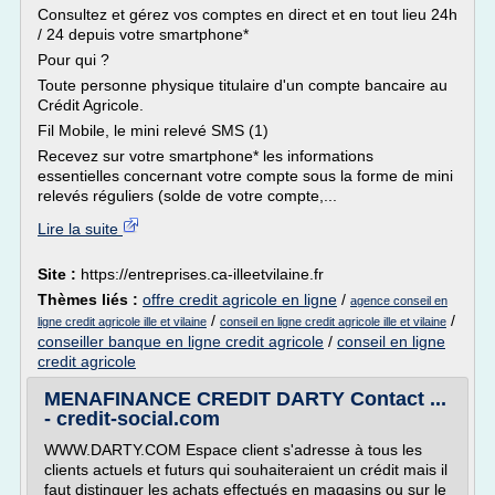
Consultez et gérez vos comptes en direct et en tout lieu 24h
/ 24 depuis votre smartphone*
Pour qui ?
Toute personne physique titulaire d'un compte bancaire au
Crédit Agricole.
Fil Mobile, le mini relevé SMS (1)
Recevez sur votre smartphone* les informations
essentielles concernant votre compte sous la forme de mini
relevés réguliers (solde de votre compte,...
Lire la suite
Site :
https://entreprises.ca-illeetvilaine.fr
Thèmes liés :
offre credit agricole en ligne
/
agence conseil en
/
/
ligne credit agricole ille et vilaine
conseil en ligne credit agricole ille et vilaine
conseiller banque en ligne credit agricole
/
conseil en ligne
credit agricole
MENAFINANCE CREDIT DARTY Contact ...
- credit-social.com
WWW.DARTY.COM Espace client s'adresse à tous les
clients actuels et futurs qui souhaiteraient un crédit mais il
faut distinguer les achats effectués en magasins ou sur le