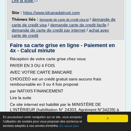
Lire la suite
Site :
https://www.tdcanadatrust.com
Thèmes liés :
/
demande de
demande de carte de credit visa td
carte de credit visa
/
demande carte de credit facile
/
demande de carte de credit par internet
/
achat avec
carte de credit
Faire sa carte grise en ligne - Paiement en
4x - Calcul minute
Réception de votre carte grise chez vous
PAYER EN 3 OU 4 FOIS
AVEC VOTRE CARTE BANCAIRE
CHOOZEO est un crédit gratuit sans aucuns frais
remboursable en 3 ou 4 fois proposé
par NATIXIS FINANCEMENT
Lire la suite
Ce site internet est habilité par le MINISTÈRE DE
L'INTÉRIEUR (habilitation N° 24303, Agrément N°34239) à
effectuer vos démarches de carte grise sur internet. Nous
En poursuivant votre navigation sur ce site, vous acceptez
X
sommes...
l'utilisation de cookies pour vous proposer des contenus et
services adaptés à vos centres d'intérêts.
En savoir plus
Lire la suite